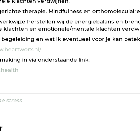
nele klachten verdwijnen.
gerichte therapie. Mindfulness en orthomoleculaire
werkwijze herstellen wij de energiebalans en breng
e klachten en emotionele/mentale klachten verdwi
n begeleiding en wat ik eventueel voor je kan bet
w.heartworx.nl/
smaking in via onderstaande link:
khealth
e stress
r