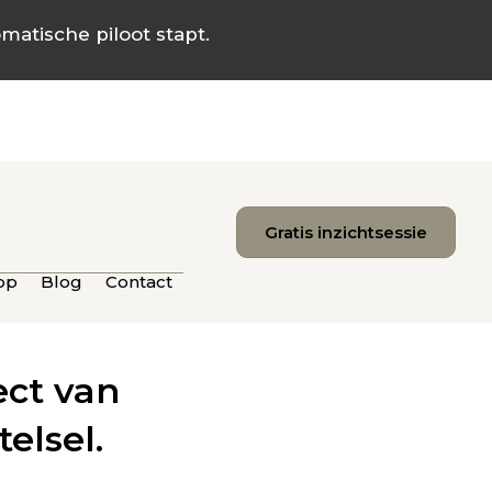
omatische piloot stapt.
Gratis inzichtsessie
op
Blog
Contact
ect van
elsel.