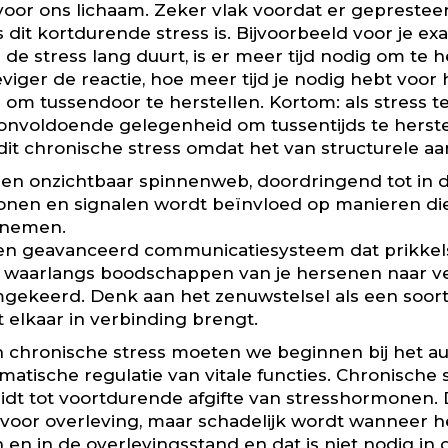
 voor ons lichaam. Zeker vlak voordat er geprestee
s dit kortdurende stress is. Bijvoorbeeld voor je 
de stress lang duurt, is er meer tijd nodig om te h
viger de reactie, hoe meer tijd je nodig hebt voor
tijd om tussendoor te herstellen. Kortom: als stress 
r onvoldoende gelegenheid om tussentijds te herste
 chronische stress omdat het van structurele aar
een onzichtbaar spinnenweb, doordringend tot in 
nen en signalen wordt beïnvloed op manieren di
rnemen.
een geavanceerd communicatiesysteem dat prikkel
g waarlangs boodschappen van je hersenen naar ve
ekeerd. Denk aan het zenuwstelsel als een soort
 elkaar in verbinding brengt.
an chronische stress moeten we beginnen bij het a
matische regulatie van vitale functies. Chronische
eidt tot voortdurende afgifte van stresshormonen. D
 is voor overleving, maar schadelijk wordt wanneer
 en in de overlevingsstand en dat is niet nodig in 