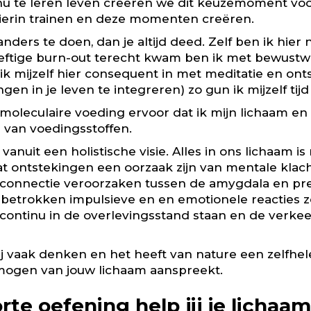
u te leren leven creëren we dit keuzemoment voor o
 hierin trainen en deze momenten creëren.
ders te doen, dan je altijd deed. Zelf ben ik hier n
 heftige burn-out terecht kwam ben ik met bewustw
 ik mijzelf hier consequent in met meditatie en ont
en in je leven te integreren) zo gun ik mijzelf tijd
moleculaire voeding ervoor dat ik mijn lichaam en b
van voedingsstoffen.
 vanuit een holistische visie. Alles in ons lichaam i
t ontstekingen een oorzaak zijn van mentale klac
onnectie veroorzaken tussen de amygdala en pref
 betrokken impulsieve en en emotionele reacties zo
ontinu in de overlevingsstand staan en de verkeer
ij vaak denken en het heeft van nature een zelfh
rmogen van jouw lichaam aanspreekt.
te oefening help jij je lichaa