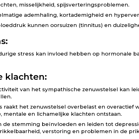
hten, misselijkheid, spijsverteringsproblemen.
matige ademhaling, kortademigheid en hyperventi
bloeddruk kunnen oorsuizen (tinnitus) en duizeligh
s:
urige stress kan invloed hebben op hormonale ba
 klachten:
tiviteit van het sympathische zenuwstelsel kan lei
len.
s raakt het zenuwstelsel overbelast en overactief 
, mentale en lichamelijke klachten ontstaan.
an de stemming beïnvloeden en leiden tot depres
rikkelbaarheid, verstoring en problemen in de pri