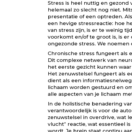
Stress is heel nuttig en gezond
helemaal zo slecht nog niet. Mit
presentatie of een optreden. Als 
een hevige stressreactie: hoe he
van stress zijn, is er te weinig 
voorkomt en/of te groot is, is e
ongezonde stress. We noemen dit
Chronische stress fungeert als 
Dit complexe netwerk van neuro
het eerste gezicht kunnen waa
Het zenuwstelsel fungeert als 
dient als een informatiesnelwe
lichaam worden gestuurd en omg
alle aspecten van je lichaam met
In de holistische benadering v
verantwoordelijk is voor de auto
zenuwstelsel in overdrive, wat l
vlucht” reactie, wat essentieel
wordt. Je brein staat continu aan