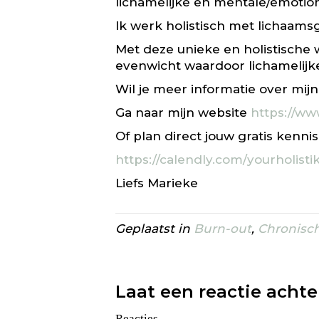
lichamelijke en mentale/emotio
Ik werk holistisch met lichaams
Met deze unieke en holistische 
evenwicht waardoor lichamelijk
Wil je meer informatie over mij
Ga naar mijn website
https://ww
Of plan direct jouw gratis kenni
https://calendly.com/yourholisti
Liefs Marieke
Geplaatst in
Burn-out
,
Chronisch
Laat een reactie achte
Reacties