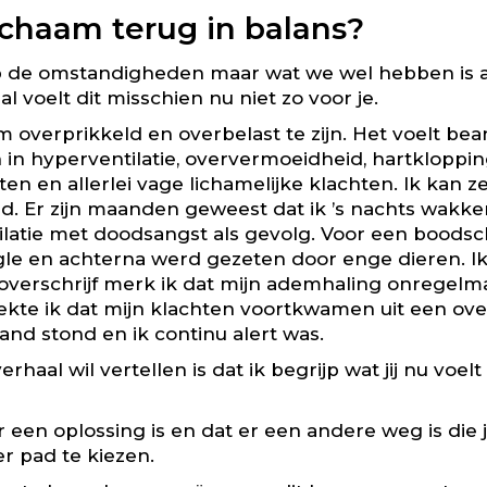
ichaam terug in balans?
op de omstandigheden maar wat we wel hebben is a
voelt dit misschien nu niet zo voor je.
om overprikkeld en overbelast te zijn. Het voelt b
en in hyperventilatie, oververmoeidheid, hartkloppi
ten en allerlei vage lichamelijke klachten. Ik kan
end. Er zijn maanden geweest dat ik ’s nachts wakk
ilatie met doodsangst als gevolg. Voor een boods
ngle en achterna werd gezeten door enge dieren. Ik
 overschrijf merk ik dat mijn ademhaling onregelmat
ekte ik dat mijn klachten voortkwamen uit een ove
and stond en ik continu alert was.
rhaal wil vertellen is dat ik begrijp wat jij nu voel
 een oplossing is en dat er een andere weg is die j
r pad te kiezen.