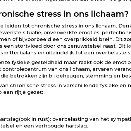
onische stress in ons lichaam?
ie leiden tot chronische stress in ons lichaam. Den
enste situatie, onverwerkte emoties, perfection
lemen of bijvoorbeeld een overprikkeld brein. Dit z
ls een stortvloed door ons zenuwstelsel raast. Dit k
mitterbalans en uiteindelijk tot een overbelaste s
p onze fysieke gesteldheid maar raakt ook de emot
het controlecentrum van ons lichaam, ervaren vera
 die betrokken zijn bij geheugen, stemming en bes
t van chronische stress in verschillende fysieke en
een rijtje gezet:
rtslag(ook in rust): overbelasting van het sympat
stelsel en een verhoogde hartslag.