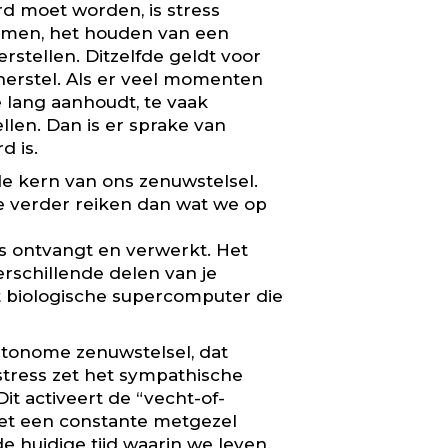
rd moet worden, is stress
examen, het houden van een
erstellen. Ditzelfde geldt voor
 herstel. Als er veel momenten
te lang aanhoudt, te vaak
llen. Dan is er sprake van
d is.
de kern van ons zenuwstelsel.
e verder reiken dan wat we op
s ontvangt en verwerkt. Het
rschillende delen van je
 biologische supercomputer die
utonome zenuwstelsel, dat
 stress zet het sympathische
it activeert de “vecht-of-
 het een constante metgezel
de huidige tijd waarin we leven.