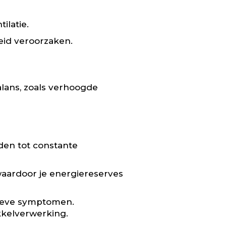
latie.
eid veroorzaken.
lans, zoals verhoogde
den tot constante
waardoor je energiereserves
sieve symptomen.
kkelverwerking.