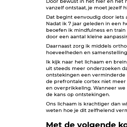
Door bewust in het hier en het n
vanzelf ontstaat, je moet jezelf
Dat begint eenvoudig door iets an
Nadat ik 7 jaar geleden in een
beoefen ik mindfulness en train
door een aantal kleine aanpassing
Daarnaast zorg ik middels ortho
hoeveelheden en samenstelling 
Ik kijk naar het lichaam en brein
uit steeds meer onderzoeken da
ontstekingen een verminderde c
de prefrontale cortex niet meer
en overprikkeling. Wanneer we c
de kans op ontstekingen.
Ons lichaam is krachtiger dan w
weten hoe je dit zelfhelend ve
Met de volgende kor