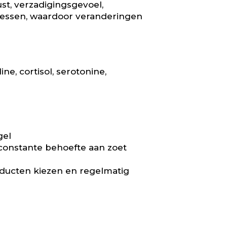
t, verzadigingsgevoel,
cessen, waardoor veranderingen
ne, cortisol, serotonine,
gel
n constante behoefte aan zoet
oducten kiezen en regelmatig