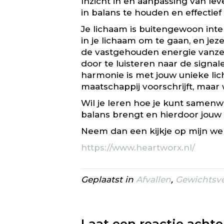
Inzicht in en aanpassing van lev
in balans te houden en effectie
Je lichaam is buitengewoon inte
in je lichaam om te gaan, en jez
de vastgehouden energie vanzel
door te luisteren naar de signal
harmonie is met jouw unieke lic
maatschappij voorschrijft, maar w
Wil je leren hoe je kunt samenw
balans brengt en hierdoor jouw 
Neem dan een kijkje op mijn web
https://www.heartworx.nl/
Geplaatst in
Afvallen
,
Gewichtsve
Laat een reactie achte