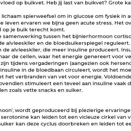
vloed op buikvet. Heb jij last van buikvet? Grote ka
 je lichaam spierweefsel om in glucose om fysiek in a
ige leven ervaren we bijna geen acute stress. Het 
 op je buik terecht komt.
we samenwerking tussen het bijnierhormoon cortiso
 alvleesklier en de bloedsuikerspiegel reguleert.
n de alvleesklier, die meer insuline produceert. Insu
aar de cellen, waar het energie genereert voor vers
zijn tijdens vergaderingen (aangezien ook hersen
nsuline in de bloedbaan circuleert, wordt het moei
t het verbranden van vet voor energie. Voldoend
ovendien stimuleert een teveel aan insuline vaak de
 zoals vette snacks en suiker.
oon’, wordt geproduceerd bij plezierige ervaringe
 serotonine kan leiden tot een vicieuze cirkel van 
iker kan deze cyclus doorbreken en leiden tot een 