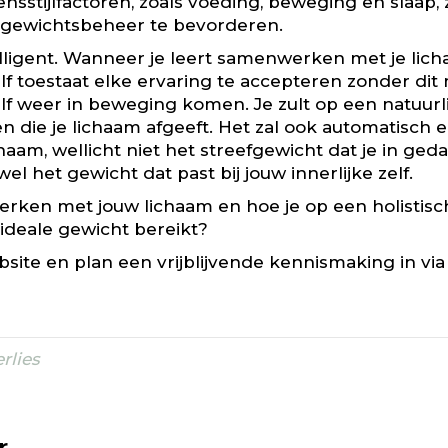
ensstijlfactoren, zoals voeding, beweging en slaap
f gewichtsbeheer te bevorderen.
lligent. Wanneer je leert samenwerken met je lich
elf toestaat elke ervaring te accepteren zonder di
f weer in beweging komen. Je zult op een natuurl
en die je lichaam afgeeft. Het zal ook automatisch
haam, wellicht niet het streefgewicht dat je in ged
el het gewicht dat past bij jouw innerlijke zelf.
erken met jouw lichaam en hoe je op een holistis
ideale gewicht bereikt?
site en plan een vrijblijvende kennismaking in via
rlies
r