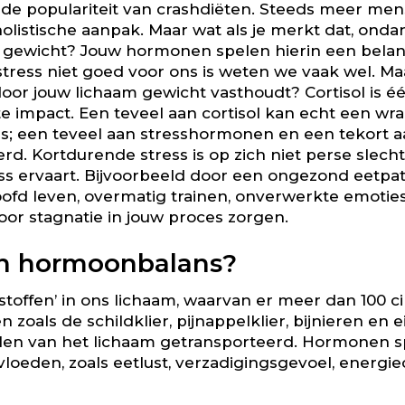
de populariteit van crashdiëten. Steeds meer mens
listische aanpak. Maar wat als je merkt dat, ondan
ra gewicht? Jouw hormonen spelen hierin een bela
tress niet goed voor ons is weten we vaak wel. Maa
or jouw lichaam gewicht vasthoudt? Cortisol is éé
 impact. Een teveel aan cortisol kan echt een wr
s; een teveel aan stresshormonen en een tekort a
erd. Kortdurende stress is op zich niet perse slech
ress ervaart. Bijvoorbeeld door een ongezond eetpa
oofd leven, overmatig trainen, onverwerkte emoties
or stagnatie in jouw proces zorgen.
jn hormoonbalans?
toffen’ in ons lichaam, waarvan er meer dan 100 c
oals de schildklier, pijnappelklier, bijnieren en 
len van het lichaam getransporteerd. Hormonen spe
loeden, zoals eetlust, verzadigingsgevoel, energi