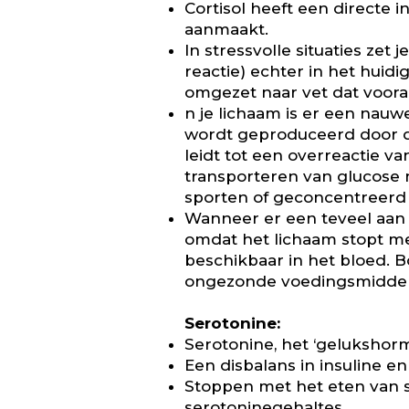
Cortisol heeft een directe in
aanmaakt.
In stressvolle situaties zet
reactie) echter in het huid
omgezet naar vet dat vooral
n je lichaam is er een nau
wordt geproduceerd door de
leidt tot een overreactie va
transporteren van glucose n
sporten of geconcentreerd 
Wanneer er een teveel aan i
omdat het lichaam stopt me
beschikbaar in het bloed. B
ongezonde voedingsmiddelen
Serotonine:
Serotonine, het ‘gelukshorm
Een disbalans in insuline en
Stoppen met het eten van su
serotoninegehaltes.