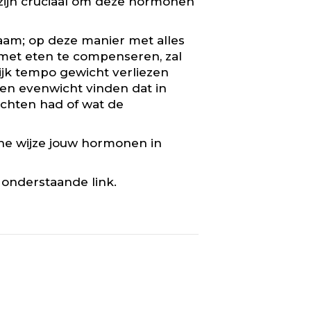
, zijn cruciaal om deze hormonen
aam; op deze manier met alles
t met eten te compenseren, zal
ijk tempo gewicht verliezen
 een evenwicht vinden dat in
achten had of wat de
che wijze jouw hormonen in
 onderstaande link.