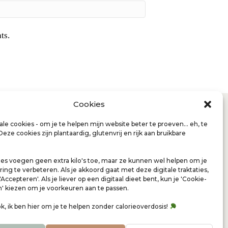
ts.
Mindfulness centrum Achterhoek
Cookies
Mindfulness & Compassie trainingen
Holistisch vitaliteitscoach Orthomoleculaire
tale cookies - om je te helpen mijn website beter te proeven... eh, te
therapie
Deze cookies zijn plantaardig, glutenvrij en rijk aan bruikbare
ACT therapie
Gespecialiseerd in Stress & Burn-Out klachten,
es voegen geen extra kilo's toe, maar ze kunnen wel helpen om je
Hormoonbalans en de Vrouwelijke cyclus
ring te verbeteren. Als je akkoord gaat met deze digitale traktaties,
Bestel Omega-3
 'Accepteren'. Als je liever op een digitaal dieet bent, kun je 'Cookie-
n' kiezen om je voorkeuren aan te passen.
, ik ben hier om je te helpen zonder calorieoverdosis!
Vergoedingen