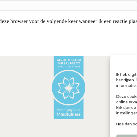
 deze browser voor de volgende keer wanneer ik een reactie plaa
Ik heb digi
begrijpen. 
informatie.
Deze cooki
online erva
klik dan op
instellinge
Hoe dan ook