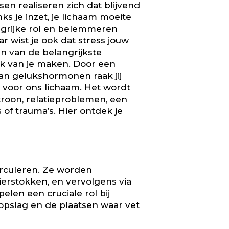
en realiseren zich dat blijvend
ks je inzet, je lichaam moeite
ngrijke rol en belemmeren
r wist je ook dat stress jouw
n van de belangrijkste
ak van je maken. Door een
an gelukshormonen raak jij
t voor ons lichaam. Het wordt
troon, relatieproblemen, een
 of trauma’s. Hier ontdek je
irculeren. Ze worden
eierstokken, en vervolgens via
len een cruciale rol bij
eopslag en de plaatsen waar vet