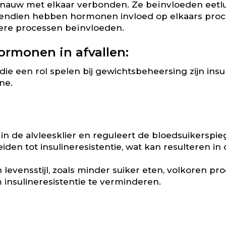
auw met elkaar verbonden. Ze beïnvloeden eetlus
vendien hebben hormonen invloed op elkaars pro
ere processen beïnvloeden.
ormonen in afvallen:
e een rol spelen bij gewichtsbeheersing zijn insuli
ne.
n de alvleesklier en reguleert de bloedsuikerspie
iden tot insulineresistentie, wat kan resulteren i
levensstijl, zoals minder suiker eten, volkoren pr
 insulineresistentie te verminderen.