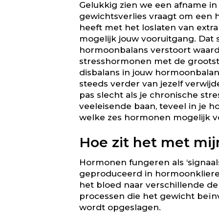
Gelukkig zien we een afname in 
gewichtsverlies vraagt om een ho
heeft met het loslaten van ext
mogelijk jouw vooruitgang. Dat s
hormoonbalans verstoort waardo
stresshormonen met de grootste
disbalans in jouw hormoonbalan
steeds verder van jezelf verwijd
pas slecht als je chronische st
veeleisende baan, teveel in je h
welke zes hormonen mogelijk vo
Hoe zit het met mi
Hormonen fungeren als ‘signaals
geproduceerd in hormoonklieren z
het bloed naar verschillende de
processen die het gewicht beïnv
wordt opgeslagen.